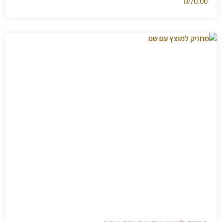
₪
70.00