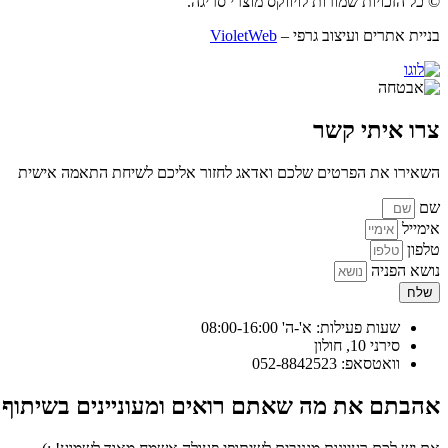
© כל הזכויות שמורות לויווקס מוצרי סריגה.
בניית אתרים ועיצוב גרפי –
VioletWeb
צרו איתי קשר
השאירו את הפרטים שלכם ואדאג לחזור אליכם לשיחת התאמה אישית
שם
אימייל
טלפון
נושא הפניה
שלח
שעות פעילות: א'-ה' 08:00-16:00
סירני 10, חולון
וואטסאפ: 052-8842523
אהבתם את מה שאתם רואים ומעוניינים בשיתוף 