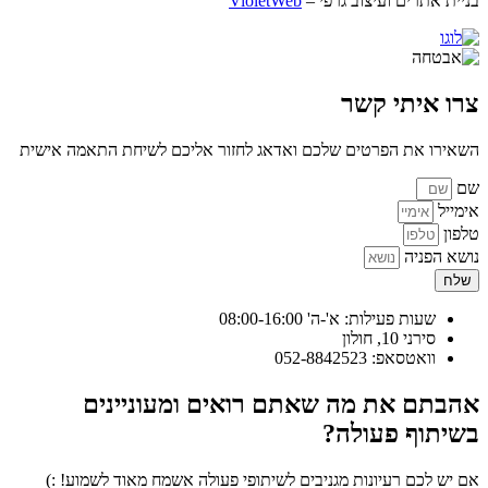
בניית אתרים ועיצוב גרפי –
VioletWeb
צרו איתי קשר
השאירו את הפרטים שלכם ואדאג לחזור אליכם לשיחת התאמה אישית
שם
אימייל
טלפון
נושא הפניה
שלח
שעות פעילות: א'-ה' 08:00-16:00
סירני 10, חולון
וואטסאפ: 052-8842523
אהבתם את מה שאתם רואים ומעוניינים
בשיתוף פעולה?
אם יש לכם רעיונות מגניבים לשיתופי פעולה אשמח מאוד לשמוע! :)