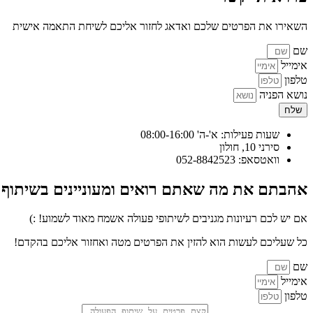
השאירו את הפרטים שלכם ואדאג לחזור אליכם לשיחת התאמה אישית
שם
אימייל
טלפון
נושא הפניה
שלח
שעות פעילות: א'-ה' 08:00-16:00
סירני 10, חולון
וואטסאפ: 052-8842523
אהבתם את מה שאתם רואים ומעוניינים בשיתוף 
אם יש לכם רעיונות מגניבים לשיתופי פעולה אשמח מאוד לשמוע! :)
כל שעליכם לעשות הוא להזין את הפרטים מטה ואחזור אליכם בהקדם!
שם
אימייל
טלפון