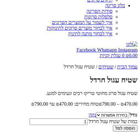
בלוג סריגה
סודות הסריגה
סלסלות סרוגות
איך לשמור על המוצרים הסרוגים
איך לבחור מוצרים סרוגים לתינוקות
איך לבחור מתנה לתינוק
Facebook
Whatsapp
Instagram
0.00
₪
0
עגלת קניות
עמוד הבית
/
שטיחים
/ שטיח עגול חרדל
שטיח עגול חרדל
שטיח עגול סרוג מחוטי טריקו רכים ונעימים למגע.
470.00
₪
–
790.00
₪
טווח מחירים: ⁦₪470.00⁩ עד ⁦₪790.00⁩
גודל
נקה
כמות של שטיח עגול חרדל
הוספה לסל