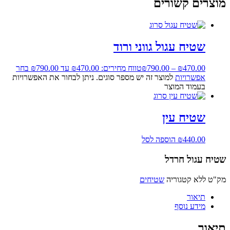
מוצרים קשורים
שטיח עגול גווני ורוד
470.00
₪
–
790.00
₪
טווח מחירים: ⁦₪470.00⁩ עד ⁦₪790.00⁩
בחר
אפשרויות
למוצר זה יש מספר סוגים. ניתן לבחור את האפשרויות
בעמוד המוצר
שטיח עין
440.00
₪
הוספה לסל
שטיח עגול חרדל
מק"ט
ללא
קטגוריה
שטיחים
תיאור
מידע נוסף
תיאור