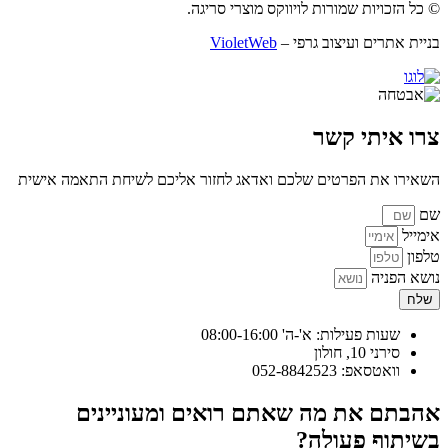
© כל הזכויות שמורות לויווקס מוצרי סריגה.
בניית אתרים ועיצוב גרפי –
VioletWeb
צרו איתי קשר
השאירו את הפרטים שלכם ואדאג לחזור אליכם לשיחת התאמה אישית
שם
אימייל
טלפון
נושא הפניה
שלח
שעות פעילות: א'-ה' 08:00-16:00
סירני 10, חולון
וואטסאפ: 052-8842523
אהבתם את מה שאתם רואים ומעוניינים
בשיתוף פעולה?