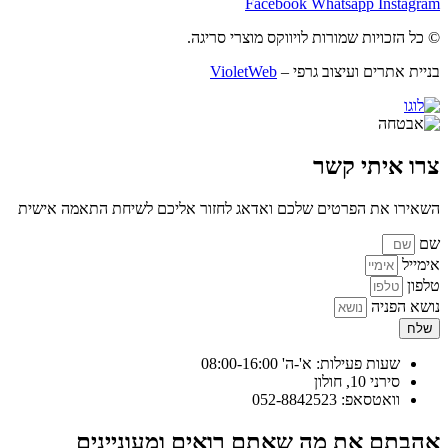
Facebook
Whatsapp
Instagram
© כל הזכויות שמורות לויווקס מוצרי סריגה.
בניית אתרים ועיצוב גרפי –
VioletWeb
צרו איתי קשר
השאירו את הפרטים שלכם ואדאג לחזור אליכם לשיחת התאמה אישית
שם
אימייל
טלפון
נושא הפניה
שלח
שעות פעילות: א'-ה' 08:00-16:00
סירני 10, חולון
וואטסאפ: 052-8842523
אהבתם את מה שאתם רואים ומעוניינים