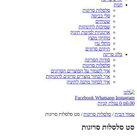
חנות
סלסלות סרוגות
סלי כביסה
שטיחים
שמיכות לתינוקות
ארגוניות למיטת תינוק
מחזיקי מוצץ
מתלי עין
תיקים סרוגים
בלוג סריגה
סודות הסריגה
סלסלות סרוגות
איך לשמור על המוצרים הסרוגים
איך לבחור מוצרים סרוגים לתינוקות
איך לבחור מתנה לתינוק
Facebook
Whatsapp
Insta
₪
0
עגלת קניות
 הבית
/
סלסלות סרוגות
/ סט סלסלות סרוגות
סלסלות סרוגות