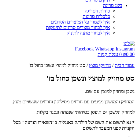
בלוג סריגה
סודות הסריגה
סלסלות סרוגות
איך לשמור על המוצרים הסרוגים
איך לבחור מוצרים סרוגים לתינוקות
איך לבחור מתנה לתינוק
Facebook
Whatsapp
Instagram
0.00
₪
0
עגלת קניות
עמוד הבית
/
מחזיקי מוצץ
/ סט מחזיק למוצץ ונשכן כחול בז'
סט מחזיק למוצץ ונשכן כחול בז'
נשכן ומחזיק למוצץ עם שם.
המחזיק והמנשכן מגיעים עם חרוזים מסיליקון וחרוזים שעשויים מעץ.
למחזיק ונלשכן יש תופסן בטיחותי שנפתח ונסגר בקלות.
* נא לרשום את השם של הילד/ה באנגלית ב"השאירו הודעה" בסל
הקניות לפני המעבר לתשלום