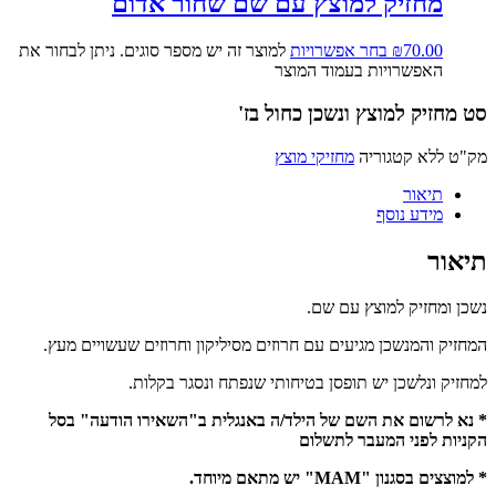
מחזיק למוצץ עם שם שחור אדום
70.00
₪
בחר אפשרויות
למוצר זה יש מספר סוגים. ניתן לבחור את
האפשרויות בעמוד המוצר
סט מחזיק למוצץ ונשכן כחול בז'
מק"ט
ללא
קטגוריה
מחזיקי מוצץ
תיאור
מידע נוסף
תיאור
נשכן ומחזיק למוצץ עם שם.
המחזיק והמנשכן מגיעים עם חרוזים מסיליקון וחרוזים שעשויים מעץ.
למחזיק ונלשכן יש תופסן בטיחותי שנפתח ונסגר בקלות.
* נא לרשום את השם של הילד/ה באנגלית ב"השאירו הודעה" בסל
הקניות לפני המעבר לתשלום
* למוצצים בסגנון "MAM" יש מתאם מיוחד.