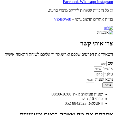
Facebook
Whatsapp
Instagram
© כל הזכויות שמורות לויווקס מוצרי סריגה.
בניית אתרים ועיצוב גרפי –
VioletWeb
צרו איתי קשר
השאירו את הפרטים שלכם ואדאג לחזור אליכם לשיחת התאמה אישית
שם
אימייל
טלפון
נושא הפניה
שלח
שעות פעילות: א'-ה' 08:00-16:00
סירני 10, חולון
וואטסאפ: 052-8842523
אהבתם את מה שאתם רואים ומעוניינים