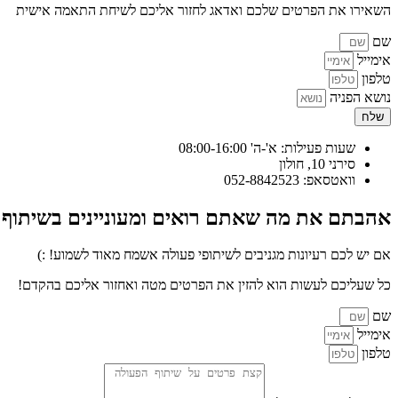
השאירו את הפרטים שלכם ואדאג לחזור אליכם לשיחת התאמה אישית
שם
אימייל
טלפון
נושא הפניה
שלח
שעות פעילות: א'-ה' 08:00-16:00
סירני 10, חולון
וואטסאפ: 052-8842523
אהבתם את מה שאתם רואים ומעוניינים בשיתוף 
אם יש לכם רעיונות מגניבים לשיתופי פעולה אשמח מאוד לשמוע! :)
כל שעליכם לעשות הוא להזין את הפרטים מטה ואחזור אליכם בהקדם!
שם
אימייל
טלפון