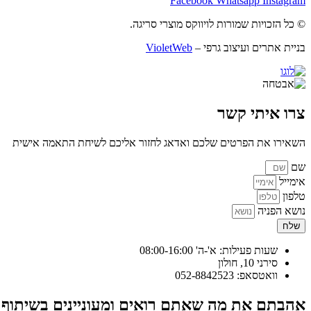
Facebook
Whatsapp
Instagram
© כל הזכויות שמורות לויווקס מוצרי סריגה.
בניית אתרים ועיצוב גרפי –
VioletWeb
צרו איתי קשר
השאירו את הפרטים שלכם ואדאג לחזור אליכם לשיחת התאמה אישית
שם
אימייל
טלפון
נושא הפניה
שלח
שעות פעילות: א'-ה' 08:00-16:00
סירני 10, חולון
וואטסאפ: 052-8842523
אהבתם את מה שאתם רואים ומעוניינים בשיתוף 