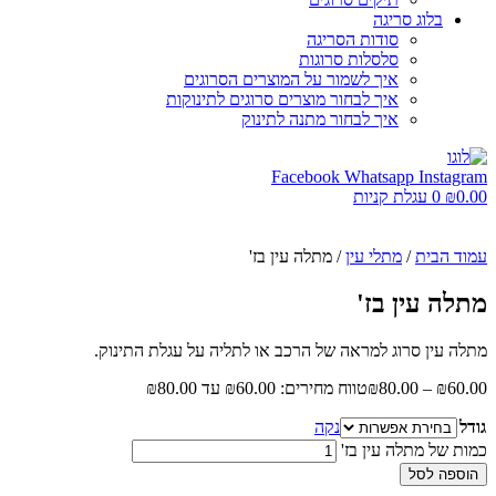
בלוג סריגה
סודות הסריגה
סלסלות סרוגות
איך לשמור על המוצרים הסרוגים
איך לבחור מוצרים סרוגים לתינוקות
איך לבחור מתנה לתינוק
Facebook
Whatsapp
Instagram
0.00
₪
0
עגלת קניות
עמוד הבית
/
מתלי עין
/ מתלה עין בז'
מתלה עין בז'
מתלה עין סרוג למראה של הרכב או לתליה על עגלת התינוק.
60.00
₪
–
80.00
₪
טווח מחירים: ⁦₪60.00⁩ עד ⁦₪80.00⁩
גודל
נקה
כמות של מתלה עין בז'
הוספה לסל